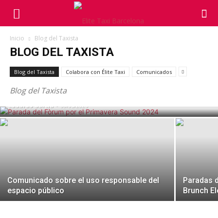
Inicio
Blog del Taxista
BLOG DEL TAXISTA
Clínicas especializadas y taxis refuerzan
Blog del Taxista
Colabora con Élite Taxi
Comunicados
la coordinación para atender
accidentados
Blog del Taxista
Eduardo García
-
08/05/2026
Comunicado sobre el uso responsable del
Paradas d
espacio público
Brunch El