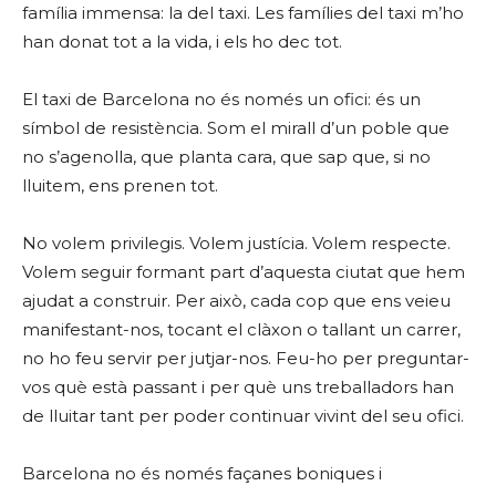
família immensa: la del taxi. Les famílies del taxi m’ho
han donat tot a la vida, i els ho dec tot.
El taxi de Barcelona no és només un ofici: és un
símbol de resistència. Som el mirall d’un poble que
no s’agenolla, que planta cara, que sap que, si no
lluitem, ens prenen tot.
No volem privilegis. Volem justícia. Volem respecte.
Volem seguir formant part d’aquesta ciutat que hem
ajudat a construir. Per això, cada cop que ens veieu
manifestant-nos, tocant el clàxon o tallant un carrer,
no ho feu servir per jutjar-nos. Feu-ho per preguntar-
vos què està passant i per què uns treballadors han
de lluitar tant per poder continuar vivint del seu ofici.
Barcelona no és només façanes boniques i