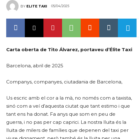
05/04/2025
BY
ELITE TAXI
Carta oberta de Tito Álvarez, portaveu d’Élite Taxi
Barcelona, abril de 2025
Companys, companyes, ciutadania de Barcelona,
Us escric amb el cor a la mà, no només com a taxista,
sinó com a veí d’aquesta ciutat que tant estimo i que
tant ens ha donat. Fa anys que som en peu de
guerra, i no pas per cap caprici. La nostra lluita és la
lluita de milers de famílies que depenen del taxi per
viure dignament, però també és la lluita per una