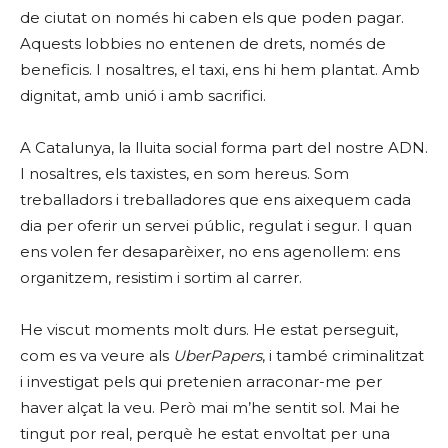
de ciutat on només hi caben els que poden pagar.
Aquests lobbies no entenen de drets, només de
beneficis. I nosaltres, el taxi, ens hi hem plantat. Amb
dignitat, amb unió i amb sacrifici.
A Catalunya, la lluita social forma part del nostre ADN.
I nosaltres, els taxistes, en som hereus. Som
treballadors i treballadores que ens aixequem cada
dia per oferir un servei públic, regulat i segur. I quan
ens volen fer desaparèixer, no ens agenollem: ens
organitzem, resistim i sortim al carrer.
He viscut moments molt durs. He estat perseguit,
com es va veure als
UberPapers
, i també criminalitzat
i investigat pels qui pretenien arraconar-me per
haver alçat la veu. Però mai m’he sentit sol. Mai he
tingut por real, perquè he estat envoltat per una