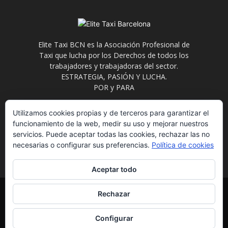
Elite Taxi BCN es la Asociación Profesional de
Taxi que lucha por los Derechos de todos los
trabajadores y trabajadoras del sector.
ESTRATEGIA, PASIÓN Y LUCHA.
POR y PARA
Contáctanos:
info@elitetaxi.taxi
Utilizamos cookies propias y de terceros para garantizar el
funcionamiento de la web, medir su uso y mejorar nuestros
servicios. Puede aceptar todas las cookies, rechazar las no
necesarias o configurar sus preferencias.
Política de cookies
Aceptar todo
Elite Jurídica
Elite Social
El Avispero
Contacto
Rechazar
Política de Privacidad
Aviso Legal
Formulario de Baja
Eliminación de datos
Estatutos
Configurar