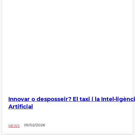
El Avispero
Elite Jurídica
Elite Social
Movilidad
Sin categoría
Innovar o desposseir? El taxi i la Intel·ligènc
Artificial
09/02/2026
NEWS