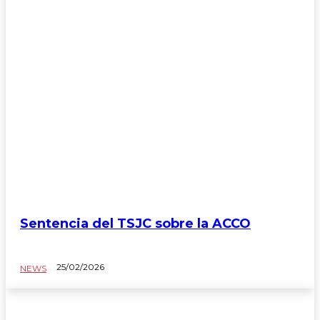
Sentencia del TSJC sobre la ACCO
NEWS
25/02/2026
NEWS
Blog del Taxista
Colabora con Élite Taxi
Comunicados