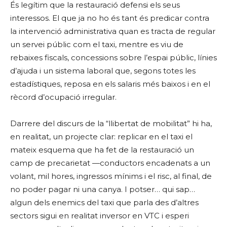
És legítim que la restauració defensi els seus
interessos. El que ja no ho és tant és predicar contra
la intervenció administrativa quan es tracta de regular
un servei públic com el taxi, mentre es viu de
rebaixes fiscals, concessions sobre l’espai públic, línies
d’ajuda i un sistema laboral que, segons totes les
estadístiques, reposa en els salaris més baixos i en el
rècord d’ocupació irregular.
Darrere del discurs de la “llibertat de mobilitat” hi ha,
en realitat, un projecte clar: replicar en el taxi el
mateix esquema que ha fet de la restauració un
camp de precarietat —conductors encadenats a un
volant, mil hores, ingressos mínims i el risc, al final, de
no poder pagar ni una canya. I potser… qui sap…
algun dels enemics del taxi que parla des d’altres
sectors sigui en realitat inversor en VTC i esperi