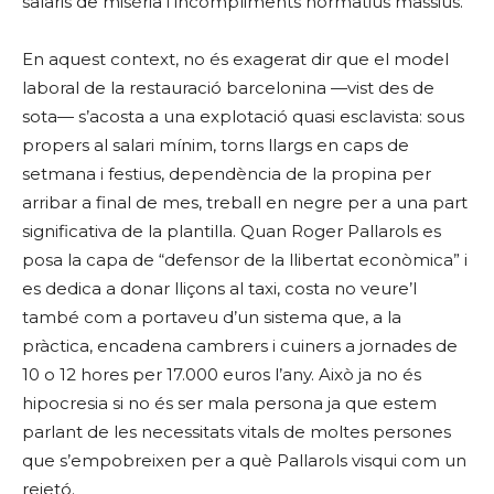
salaris de misèria i incompliments normatius massius.
En aquest context, no és exagerat dir que el model
laboral de la restauració barcelonina —vist des de
sota— s’acosta a una explotació quasi esclavista: sous
propers al salari mínim, torns llargs en caps de
setmana i festius, dependència de la propina per
arribar a final de mes, treball en negre per a una part
significativa de la plantilla. Quan Roger Pallarols es
posa la capa de “defensor de la llibertat econòmica” i
es dedica a donar lliçons al taxi, costa no veure’l
també com a portaveu d’un sistema que, a la
pràctica, encadena cambrers i cuiners a jornades de
10 o 12 hores per 17.000 euros l’any. Això ja no és
hipocresia si no és ser mala persona ja que estem
parlant de les necessitats vitals de moltes persones
que s’empobreixen per a què Pallarols visqui com un
reietó.