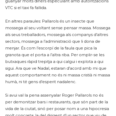
guanyar molts diners especulant amb autoritzacions
VTC si el taxi fa fallida.
En altres paraules: Pallarols és un insecte que
mossega al seu voltant sense pensar massa. Mossega
als seus treballadors, mossega als companys d’altres
sectors, mossega a l’administració que li dona de
menjar. És com l’escorpí de la faula que pica la
granota que el porta a l’altra riba. Per omplir-se les
butxaques ràpid trepitja a qui calgui i explota a qui
sigui. Ara que ve Nadal, estaran d’acord amb mi que
aquest comportament no és ni massa cristià ni massa
humà, ni té gens d’esperit nadalenc.
Si avui val la pena assenyalar Roger Pallarols no és
per demonitzar bars i restaurants, que són part de la
vida de la ciutat, sinó per posar nom a una hipocresia
molt concreta: la del dirigent d’un sector que viu de