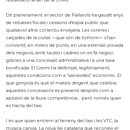
Dit planerament: el sector de Pallarols ha gaudit anys
de rebaixes fiscals i cessions d’espai públic que
qualsevol altre col·lectiu envejaria. Les voreres i
calçades de la ciutat —que són de tothom— s’han
convertit, en milers de punts, en una extensió privada
dels negocis, amb taules i cadires on es fa negoci
gràcies a una concessió administrativa i a una taxa
bonificada. El Gremi ha defensat, legítimament,
aquestes condicions com a “salvavides” econòmic. El
que grinyola és que el mateix dirigent que celebra
aquestes concessions es presenti després com a
apòstol de la lliure competència… però només quan
es tracta del taxi.
I és que quan entrem al terreny del taxi i les VTC, la
música canvia. La nova llei catalana que reconeix el