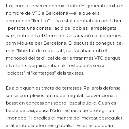
taxi com a servei econòmic d’interès general i limita el
nombre de VTC a Barcelona —a la que ells
anomenen “llei Tito”— ha estat combatuda per Uber
i per tota una constel·lació de lobbies i arreplegats
varis, entre ells el Gremi de Restauració i plataformes
com Mou-te per Barcelona. El discurs és conegut: cal
més “llibertat de mobilitat”, cal “acabar amb el
monopoli del taxi”, cal deixar entrar més VTC perquè
els clients puguin arribar als restaurants sense
“boicots” ni “xantatges” dels taxistes.
És a dir: quan es tracta de terrasses, Pallarols defensa
sense complexos un model regulat, subvencionat i
basat en concessions sobre l’espai públic. Quan es
tracta de taxi, acusa l’Administració de protegir un
“monopoli” i predica el mantra del mercat desregulat
aliat amb plataformes globals. L’Estat és bo quan