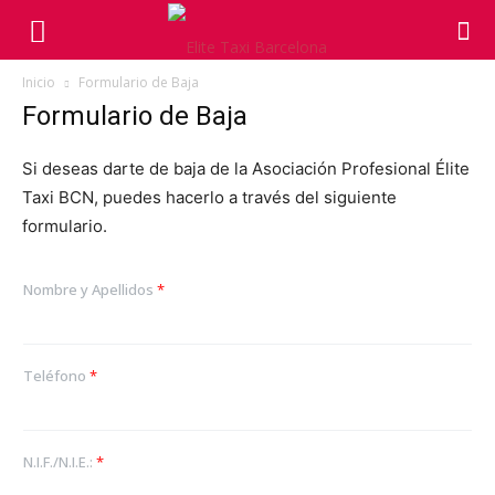
Inicio
Formulario de Baja
Formulario de Baja
Si deseas darte de baja de la Asociación Profesional Élite
Taxi BCN, puedes hacerlo a través del siguiente
formulario.
Nombre y Apellidos
*
Teléfono
*
N.I.F./N.I.E.:
*