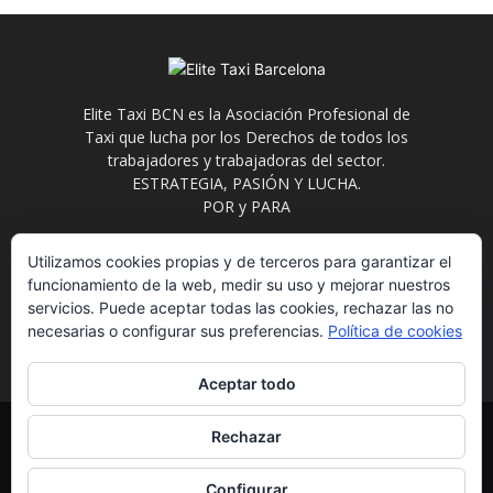
Elite Taxi BCN es la Asociación Profesional de
Taxi que lucha por los Derechos de todos los
trabajadores y trabajadoras del sector.
ESTRATEGIA, PASIÓN Y LUCHA.
POR y PARA
Contáctanos:
info@elitetaxi.taxi
Utilizamos cookies propias y de terceros para garantizar el
funcionamiento de la web, medir su uso y mejorar nuestros
servicios. Puede aceptar todas las cookies, rechazar las no
necesarias o configurar sus preferencias.
Política de cookies
Aceptar todo
Elite Jurídica
Elite Social
El Avispero
Contacto
Rechazar
Política de Privacidad
Aviso Legal
Formulario de Baja
Eliminación de datos
Estatutos
Configurar