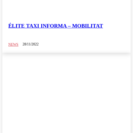
El Avispero
Elite Jurídica
Elite Social
ÉLITE TAXI INFORMA – MOBILITAT
Movilidad
Sin categoría
28/11/2022
NEWS