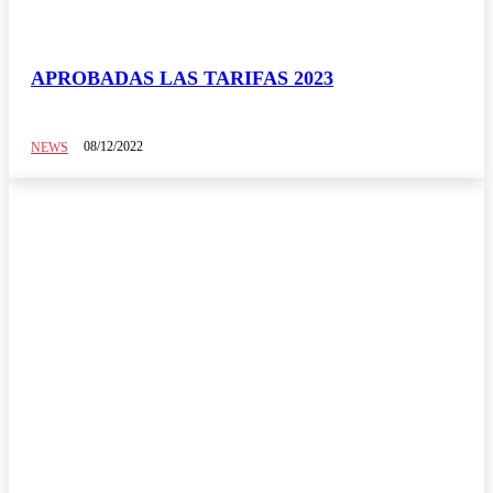
APROBADAS LAS TARIFAS 2023
08/12/2022
NEWS
NEWS
Blog del Taxista
Colabora con Élite Taxi
Comunicados