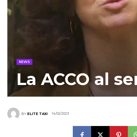
NEWS
La ACCO al se
14/02/2023
BY
ELITE TAXI