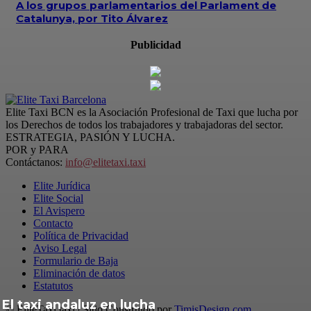
A los grupos parlamentarios del Parlament de
Catalunya, por Tito Álvarez
Publicidad
Elite Taxi BCN es la Asociación Profesional de Taxi que lucha por
los Derechos de todos los trabajadores y trabajadoras del sector.
ESTRATEGIA, PASIÓN Y LUCHA.
POR y PARA
Contáctanos:
info@elitetaxi.taxi
Elite Jurídica
Elite Social
El Avispero
Contacto
Política de Privacidad
Aviso Legal
Formulario de Baja
Eliminación de datos
Estatutos
El taxi andaluz en lucha
© EliteTaxi.taxi | Sitio Construido por
TimisDesign.com