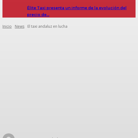
Élite Taxi presenta un informe de la evolución del
precio de…
Inicio
News
El taxi andaluz en lucha