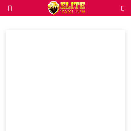
NEWS
Blog del Taxista
Colabora con Élite Taxi
Comunicados
Inicio
News