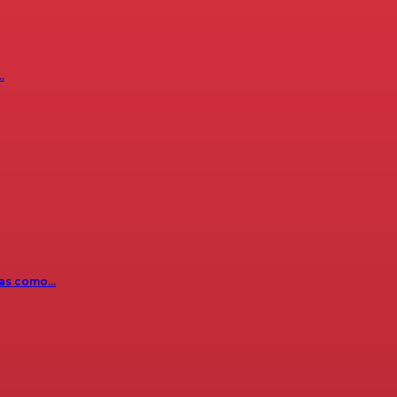
…
icas como…