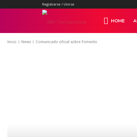
Registrarse / Unirse
Elite
HOME
A
Inicio
News
Comunicado oficial sobre Fomento
Taxi