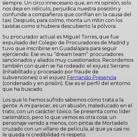
siempre. Un circo innecesario que, en mi opinión, solo
nos deja en ridículo, perjudica nuestra posición y
confunde a compañeros que confían en la causa del
taxi. Después, para colmo, monta un mitin con los
taxistas como si hubiera descubierto la pólvora.
Su procurador actual es Miguel Torres, que fue
expulsado del Colegio de Procuradores de Madrid y
tuvo que inscribirse en Guadalajara para seguir
ejerciendo. Ese es su “dream team”: procuradores
sancionados y aliados muy cuestionados. Recordemos
también con quién se ha rodeado: el exjuez Serrano
(inhabilitado y procesado por fraude de
subvenciones) o el exjuez
Fernando Presencia
(condenado y en prisión). Ese es el perfil del entorno
que ha buscado.
Los que lo hemos sufrido sabemos cómo trata a la
gente. A mi parecer, es un abusón, maleducado en el
trato, con un carácter tóxico. Se presenta como líder
carismático, pero lo que vemos es otra cosa: un
personaje venido a menos, con pintas de Mortadelo
cruzado con un villano de película, al que ya casi no
le queda ni credibilidad ni respeto.