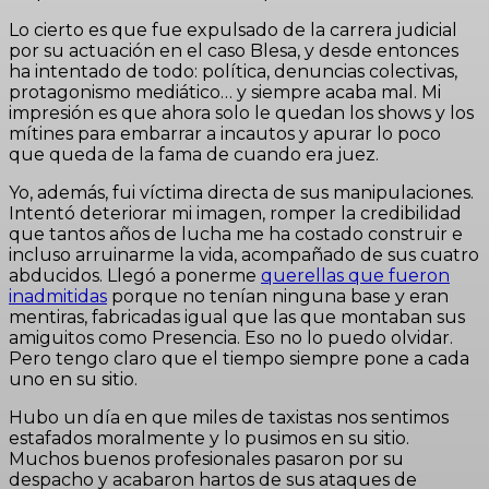
Lo cierto es que fue expulsado de la carrera judicial
por su actuación en el caso Blesa, y desde entonces
ha intentado de todo: política, denuncias colectivas,
protagonismo mediático… y siempre acaba mal. Mi
impresión es que ahora solo le quedan los shows y los
mítines para embarrar a incautos y apurar lo poco
que queda de la fama de cuando era juez.
Yo, además, fui víctima directa de sus manipulaciones.
Intentó deteriorar mi imagen, romper la credibilidad
que tantos años de lucha me ha costado construir e
incluso arruinarme la vida, acompañado de sus cuatro
abducidos. Llegó a ponerme
querellas que fueron
inadmitidas
porque no tenían ninguna base y eran
mentiras, fabricadas igual que las que montaban sus
amiguitos como Presencia. Eso no lo puedo olvidar.
Pero tengo claro que el tiempo siempre pone a cada
uno en su sitio.
Hubo un día en que miles de taxistas nos sentimos
estafados moralmente y lo pusimos en su sitio.
Muchos buenos profesionales pasaron por su
despacho y acabaron hartos de sus ataques de