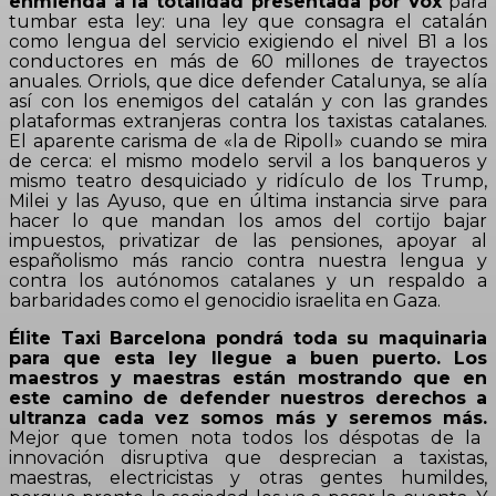
enmienda a la totalidad presentada por Vox
para
tumbar esta ley: una ley que consagra el catalán
como lengua del servicio exigiendo el nivel B1 a los
conductores en más de 60 millones de trayectos
anuales. Orriols, que dice defender Catalunya, se alía
así con los enemigos del catalán y con las grandes
plataformas extranjeras contra los taxistas catalanes.
El aparente carisma de «la de Ripoll» cuando se mira
de cerca: el mismo modelo servil a los banqueros y
mismo teatro desquiciado y ridículo de los Trump,
Milei y las Ayuso, que en última instancia sirve para
hacer lo que mandan los amos del cortijo bajar
impuestos, privatizar de las pensiones, apoyar al
españolismo más rancio contra nuestra lengua y
contra los autónomos catalanes y un respaldo a
barbaridades como el genocidio israelita en Gaza.
Élite Taxi Barcelona pondrá toda su maquinaria
para que esta ley llegue a buen puerto. Los
maestros y maestras están mostrando que en
este camino de defender nuestros derechos a
ultranza cada vez somos más y seremos más.
Mejor que tomen nota todos los déspotas de la
innovación disruptiva que desprecian a taxistas,
maestras, electricistas y otras gentes humildes,