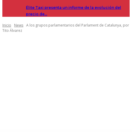
Élite Taxi presenta un informe de la evolución del
precio de…
Inicio
News
A los grupos parlamentarios del Parlament de Catalunya, por
Tito Álvarez