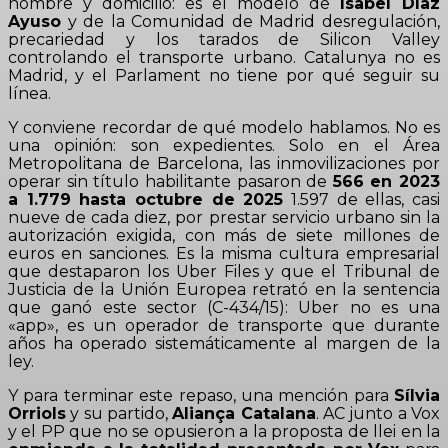
nombre y domicilio: es el modelo de
Isabel Díaz
Ayuso
y de la Comunidad de Madrid desregulación,
precariedad y los tarados de Silicon Valley
controlando el transporte urbano. Catalunya no es
Madrid, y el Parlament no tiene por qué seguir su
línea.
Y conviene recordar de qué modelo hablamos. No es
una opinión: son expedientes. Solo en el Área
Metropolitana de Barcelona, las inmovilizaciones por
operar sin título habilitante pasaron de
566 en 2023
a 1.779 hasta octubre de 2025
1.597 de ellas, casi
nueve de cada diez, por prestar servicio urbano sin la
autorización exigida, con más de siete millones de
euros en sanciones. Es la misma cultura empresarial
que destaparon los Uber Files y que el Tribunal de
Justicia de la Unión Europea retrató en la sentencia
que ganó este sector (C-434/15): Uber no es una
«app», es un operador de transporte que durante
años ha operado sistemáticamente al margen de la
ley.
Y para terminar este repaso, una mención para
Sílvia
Orriols
y su partido,
Aliança Catalana
. AC junto a Vox
y el PP que no se opusieron a la proposta de llei en la