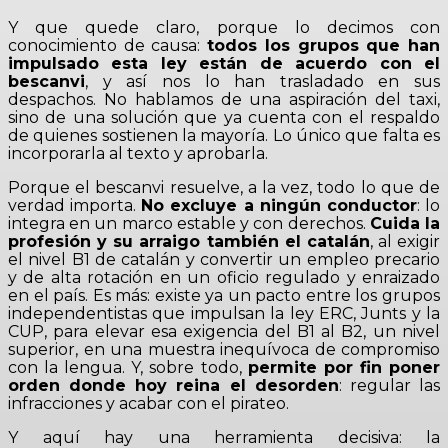
Y que quede claro, porque lo decimos con
conocimiento de causa:
todos los grupos que han
impulsado esta ley están de acuerdo con el
bescanvi
, y así nos lo han trasladado en sus
despachos. No hablamos de una aspiración del taxi,
sino de una solución que ya cuenta con el respaldo
de quienes sostienen la mayoría. Lo único que falta es
incorporarla al texto y aprobarla.
Porque el bescanvi resuelve, a la vez, todo lo que de
verdad importa.
No excluye a ningún conductor
: lo
integra en un marco estable y con derechos.
Cuida la
profesión y su arraigo también el catalán
, al exigir
el nivel B1 de catalán y convertir un empleo precario
y de alta rotación en un oficio regulado y enraizado
en el país. Es más: existe ya un pacto entre los grupos
independentistas que impulsan la ley ERC, Junts y la
CUP,
para elevar esa exigencia del B1 al B2, un nivel
superior, en una muestra inequívoca de compromiso
con la lengua. Y, sobre todo,
permite por fin poner
orden donde hoy reina el desorden
: regular las
infracciones y acabar con el pirateo.
Y aquí hay una herramienta decisiva: la