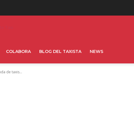
ite Taxi
COLABORA
BLOG DEL TAXISTA
NEWS
a de taxis...