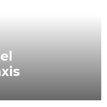
el
xis