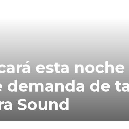
ará esta noche 
e demanda de ta
ra Sound