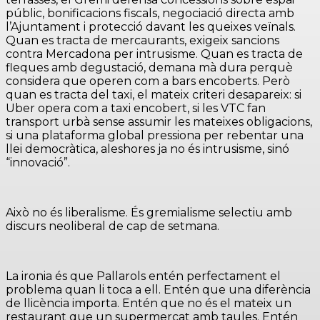
públic, bonificacions fiscals, negociació directa amb
l’Ajuntament i protecció davant les queixes veïnals.
Quan es tracta de mercaurants, exigeix sancions
contra Mercadona per intrusisme. Quan es tracta de
fleques amb degustació, demana mà dura perquè
considera que operen com a bars encoberts. Però
quan es tracta del taxi, el mateix criteri desapareix: si
Uber opera com a taxi encobert, si les VTC fan
transport urbà sense assumir les mateixes obligacions,
si una plataforma global pressiona per rebentar una
llei democràtica, aleshores ja no és intrusisme, sinó
“innovació”.
Això no és liberalisme. És gremialisme selectiu amb
discurs neoliberal de cap de setmana.
La ironia és que Pallarols entén perfectament el
problema quan li toca a ell. Entén que una diferència
de llicència importa. Entén que no és el mateix un
restaurant que un supermercat amb taules. Entén