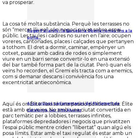
va prosperar.
La cosa té molta substància. Perquè les terrasses no
són “mercat lliure”: són negoci privat sobre espai
Roger Pallarols i la Barcelona Oberta només fins a la
públic. Les taules i cadires no suren en l’aire; ocupen
porta…
voreres, cantonades, places i calçades que pertanyen
a tothom. El dret a dormir, caminar, empènyer un
cotxet, passar amb cadira de rodes o simplement
viure en un barri sense convertir-lo en una extensió
del bar també forma part de la ciutat. Però quan els
veïns ho recorden, el Gremi els tracta com a enemics,
com si demanar descans i convivència fos una
excentricitat antieconòmica.
A los grupos parlamentarios del Parlament de
Aquí és on Élite Taxi té una posició política clara: Élite
està amb els veïns. No amb una ciutat convertida en
Catalunya, por Tito Álvarez
parc temàtic per a lobbies, terrasses infinites,
plataformes depredadores i negocis que privatitzen
l’espai públic mentre criden “llibertat” quan algú els
posa límits. Estar amb el taxi regulat és estar amb un