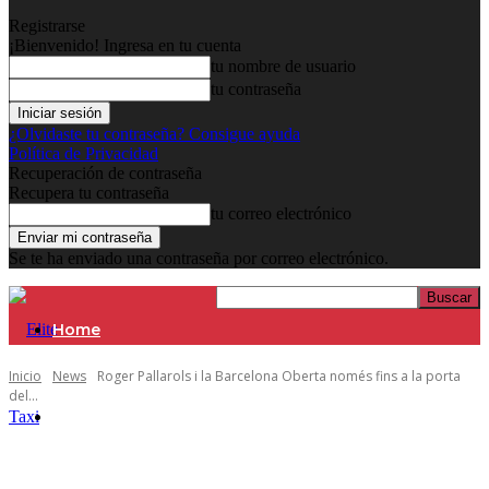
Registrarse
¡Bienvenido! Ingresa en tu cuenta
tu nombre de usuario
tu contraseña
¿Olvidaste tu contraseña? Consigue ayuda
Política de Privacidad
Recuperación de contraseña
Recupera tu contraseña
tu correo electrónico
Se te ha enviado una contraseña por correo electrónico.
Home
Inicio
News
Roger Pallarols i la Barcelona Oberta només fins a la porta
del...
Asóciate