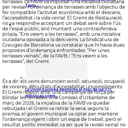
terrasses. La FAVB va impulsar una iniciativa ciutadana
Taula…
per revisar l’Ordenança de terrasses amb l’objectiu de
fer compatible l’activitat econòmica amb el descans,
l’accessibilitat i la vida veïnal. El Gremi de Restauració
no va respondre acceptant un debat serè sobre l’ús
News
de l’espai públic, sinó muntant una contraofensiva
pròpia, “Ens veiem a les terrasses”, amb una iniciativa
ciutadana oposada a la dels veïns. La Sindicatura de
Greuges de Barcelona va constatar que hi havia dues
propostes d’ordenança enfrontades: “Per unes
terrasses veïnals”, de la FAVB, i “Ens veiem a les
terrasses”, del Gremi.
És a dir: els veïns denuncien soroll, saturació, ocupació
de voreres, dificultats d’accessibilitat i incompliments.
La Unión Europea desmonta el mito de las VTC
El Gremi respon amb una campanya de força per
eléctricas como…
blindar les terrasses. A la Comissió d’Urbanisme de
març de 2026, la iniciativa de la FAVB va quedar
rebutjada i el Gremi va retirar la seva; segons la
premsa, el govern municipal va optar per mantenir
l’ordenança vigent i obrir un espai de treball, però el
resultat polític immediat va ser que la revisió veïnal no