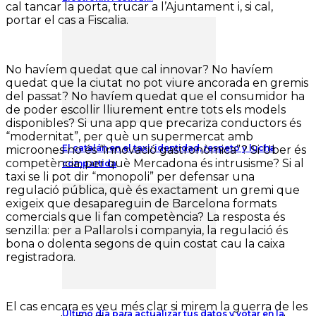
cal tancar la porta, trucar a l’Ajuntament i, si cal,
portar el cas a Fiscalia.
No havíem quedat que cal innovar? No havíem
quedat que la ciutat no pot viure ancorada en gremis
del passat? No havíem quedat que el consumidor ha
de poder escollir lliurement entre tots els models
disponibles? Si una app que precariza conductors és
“modernitat”, per què un supermercat amb
El catalán en el taxi: identidad, respeto y lucha
microones no és “innovació gastronòmica”? Si Uber és
competència, per què Mercadona és intrusisme? Si al
compartida
taxi se li pot dir “monopoli” per defensar una
regulació pública, què és exactament un gremi que
exigeix que desapareguin de Barcelona formats
comercials que li fan competència? La resposta és
senzilla: per a Pallarols i companyia, la regulació és
bona o dolenta segons de quin costat cau la caixa
registradora.
El cas encara es veu més clar si mirem la guerra de les
Último día para actualizar tus datos y votar en la