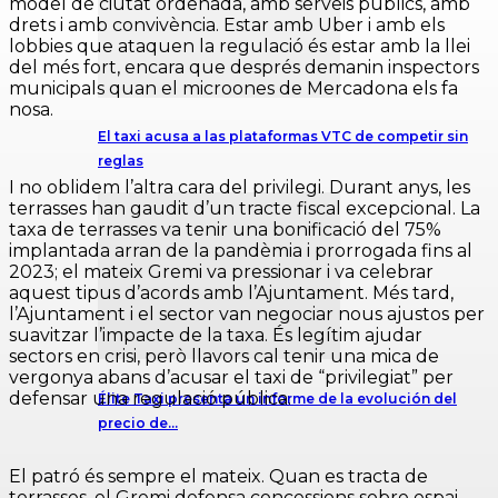
model de ciutat ordenada, amb serveis públics, amb
drets i amb convivència. Estar amb Uber i amb els
lobbies que ataquen la regulació és estar amb la llei
del més fort, encara que després demanin inspectors
municipals quan el microones de Mercadona els fa
nosa.
El taxi acusa a las plataformas VTC de competir sin
reglas
I no oblidem l’altra cara del privilegi. Durant anys, les
terrasses han gaudit d’un tracte fiscal excepcional. La
taxa de terrasses va tenir una bonificació del 75%
implantada arran de la pandèmia i prorrogada fins al
2023; el mateix Gremi va pressionar i va celebrar
aquest tipus d’acords amb l’Ajuntament. Més tard,
l’Ajuntament i el sector van negociar nous ajustos per
suavitzar l’impacte de la taxa. És legítim ajudar
sectors en crisi, però llavors cal tenir una mica de
vergonya abans d’acusar el taxi de “privilegiat” per
defensar una regulació pública.
Élite Taxi presenta un informe de la evolución del
precio de…
El patró és sempre el mateix. Quan es tracta de
terrasses, el Gremi defensa concessions sobre espai