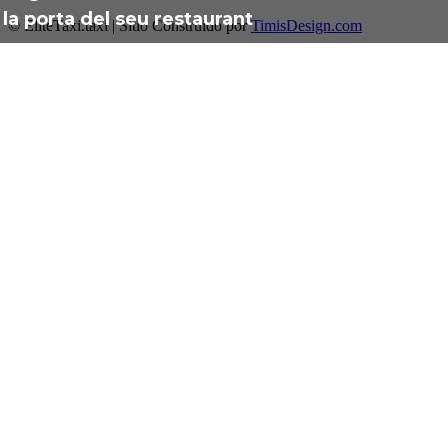
la porta del seu restaurant
© EliteTaxi.taxi | Sitio Construido por
TimisDesign.com