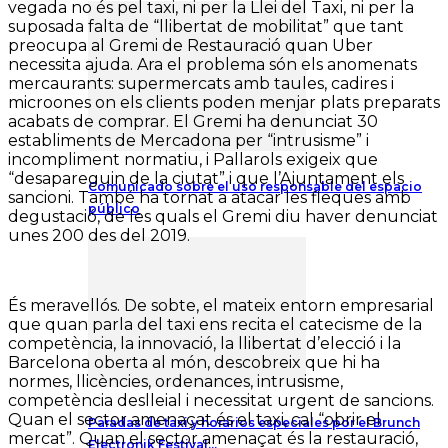
vegada no és pel taxi, ni per la Llei del Taxi, ni per la
suposada falta de “llibertat de mobilitat” que tant
preocupa al Gremi de Restauració quan Uber
necessita ajuda. Ara el problema són els anomenats
mercaurants: supermercats amb taules, cadires i
microones on els clients poden menjar plats preparats
acabats de comprar. El Gremi ha denunciat 30
establiments de Mercadona per “intrusisme” i
incompliment normatiu, i Pallarols exigeix que
“desapareguin de la ciutat” i que l’Ajuntament els
Comunicado sobre el uso responsable del espacio
sancioni. També ha tornat a atacar les fleques amb
público
degustació, de les quals el Gremi diu haver denunciat
unes 200 des del 2019.
És meravellós. De sobte, el mateix entorn empresarial
que quan parla del taxi ens recita el catecisme de la
competència, la innovació, la llibertat d’elecció i la
Barcelona oberta al món, descobreix que hi ha
normes, llicències, ordenances, intrusisme,
competència deslleial i necessitat urgent de sancions.
Quan el sector amenaçat és el taxi, cal “obrir el
Paradas de taxi y horarios especiales por el Brunch
mercat”. Quan el sector amenaçat és la restauració,
Electronik Festival…