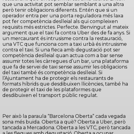
que una activitat pot semblar semblant a una altra
però tenir obligacions diferents. Entén que si un
operador entra per una porta reguladora més laxa
pot fer competència deslleial als qui compleixen
requisits més estrictes. Perfecte. Benvingut al mateix
argument que el taxi fa contra Uber des de fa anys. Si
un mercaurant és intrusisme contra la restauració,
una VTC que funciona com a taxi urbà és intrusisme
contra el taxi. Si una fleca amb degustació pot ser
competència deslleial quan actua com a bar sense
assumir totes les càrregues d’un bar, una plataforma
que fa de servei de taxi sense assumir les obligacions
del taxi també és competència deslleial. Si
l’Ajuntament ha de protegir els restaurants de
formats híbrids que desdibuixen llicències, també ha
de protegir el taxi de les plataformes que
desdibuixen el transport públic regulat.
Per això la paraula “Barcelona Oberta” cada vegada
sona més buida. Oberta a què? Oberta a Uber, però
tancada a Mercadona. Oberta a les VTC, però tancada
a les fleques amb degustació. Oberta a ocupar