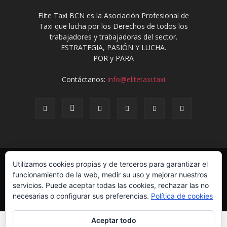
Elite Taxi BCN es la Asociación Profesional de
Taxi que lucha por los Derechos de todos los
trabajadores y trabajadoras del sector.
ESTRATEGIA, PASIÓN Y LUCHA.
POR y PARA
Contáctanos:
info@elitetaxi.taxi
Elite Jurídica
Elite Social
El Avispero
Contacto
Utilizamos cookies propias y de terceros para garantizar el
Política de Privacidad
Aviso Legal
Formulario de Baja
funcionamiento de la web, medir su uso y mejorar nuestros
Eliminación de datos
Estatutos
servicios. Puede aceptar todas las cookies, rechazar las no
necesarias o configurar sus preferencias.
Política de cookies
© EliteTaxi.taxi | Sitio Construido por
TimisDesign.com
Aceptar todo