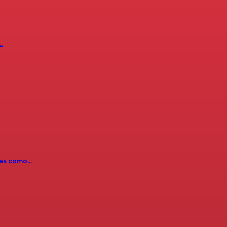
…
icas como…