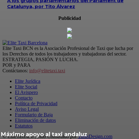
A los grupos parlamentarios del Parlament de
Catalunya, por Tito Álvarez
Publicidad
Elite Taxi BCN es la Asociación Profesional de Taxi que lucha por
los Derechos de todos los trabajadores y trabajadoras del sector.
ESTRATEGIA, PASIÓN Y LUCHA.
POR y PARA
Contáctanos:
info@elitetaxi.taxi
Elite Jurídica
Elite Social
El Avispero
Contacto
Política de Privacidad
Aviso Legal
Formulario de Baja
Eliminación de datos
Estatutos
Máximo apoyo al taxi andaluz
© EliteTaxi.taxi | Sitio Construido por
TimisDesign.com