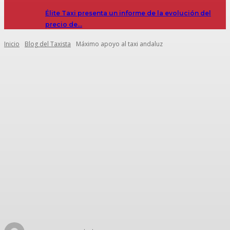
Élite Taxi presenta un informe de la evolución del
precio de…
Inicio
Blog del Taxista
Máximo apoyo al taxi andaluz