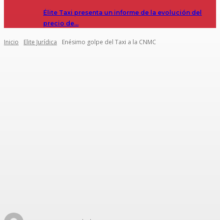
Élite Taxi presenta un informe de la evolución del
precio de…
Inicio
Elite Jurídica
Enésimo golpe del Taxi a la CNMC