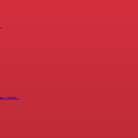
…
icas como…