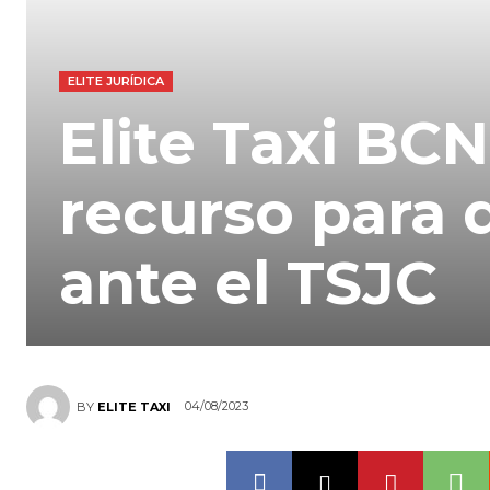
ELITE JURÍDICA
Elite Taxi BC
recurso para
ante el TSJC
04/08/2023
BY
ELITE TAXI