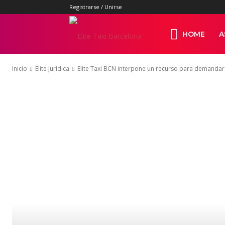
Registrarse / Unirse
Elite
HOME
A
Inicio
Elite Jurídica
Elite Taxi BCN interpone un recurso para demandar 
Taxi