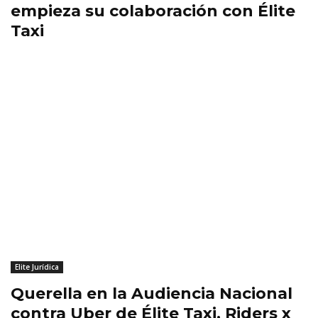
empieza su colaboración con Élite
Taxi
Elite Jurídica
Querella en la Audiencia Nacional
contra Uber de Élite Taxi, Riders x