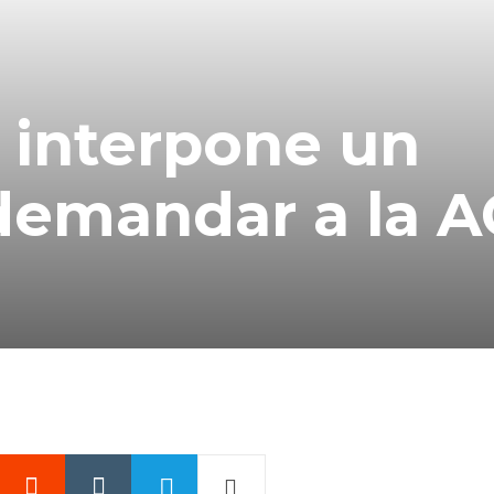
N interpone un
 demandar a la 