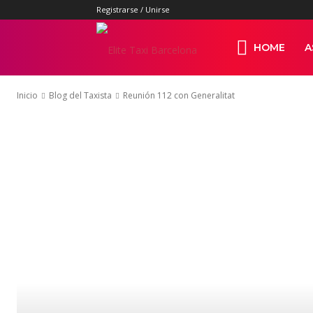
Registrarse / Unirse
Elite
HOME
A
Inicio
Blog del Taxista
Reunión 112 con Generalitat
Taxi