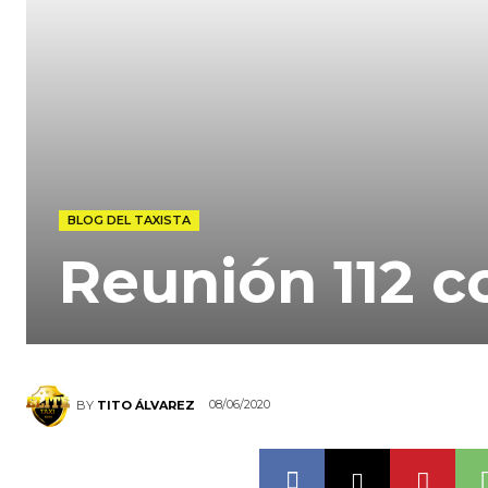
BLOG DEL TAXISTA
Reunión 112 c
08/06/2020
BY
TITO ÁLVAREZ