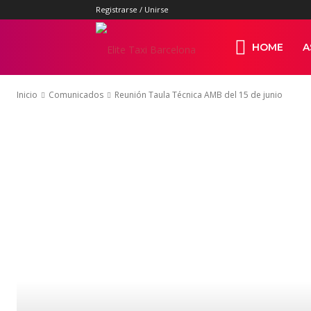
Registrarse / Unirse
Elite
HOME
A
Inicio
Comunicados
Reunión Taula Técnica AMB del 15 de junio
Taxi