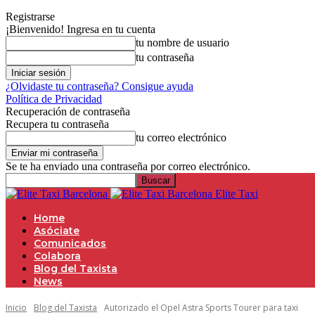
Registrarse
¡Bienvenido! Ingresa en tu cuenta
tu nombre de usuario
tu contraseña
¿Olvidaste tu contraseña? Consigue ayuda
Política de Privacidad
Recuperación de contraseña
Recupera tu contraseña
tu correo electrónico
Se te ha enviado una contraseña por correo electrónico.
Elite Taxi
Home
Asóciate
Comunicados
Colabora
Blog del Taxista
News
Inicio
Blog del Taxista
Autorizado el Opel Astra Sports Tourer para taxi