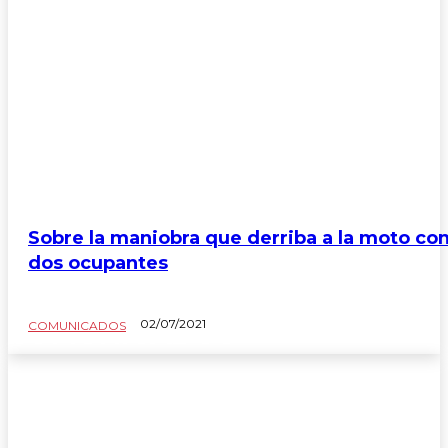
Sobre la maniobra que derriba a la moto co
dos ocupantes
02/07/2021
COMUNICADOS
COMUNICADOS
Blog del Taxista
Colabora con Élite Taxi
El Avispero