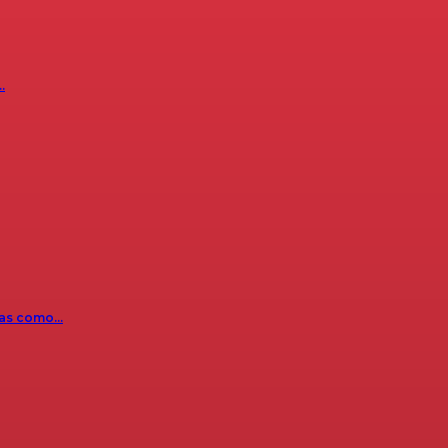
…
icas como…