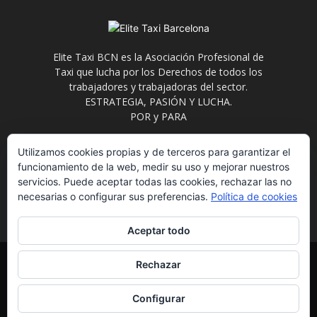
Elite Taxi BCN es la Asociación Profesional de
Taxi que lucha por los Derechos de todos los
trabajadores y trabajadoras del sector.
ESTRATEGIA, PASIÓN Y LUCHA.
POR y PARA
Contáctanos:
info@elitetaxi.taxi
Utilizamos cookies propias y de terceros para garantizar el
funcionamiento de la web, medir su uso y mejorar nuestros
servicios. Puede aceptar todas las cookies, rechazar las no
necesarias o configurar sus preferencias.
Política de cookies
Aceptar todo
Elite Jurídica
Elite Social
El Avispero
Contacto
Rechazar
Política de Privacidad
Aviso Legal
Formulario de Baja
Eliminación de datos
Estatutos
Configurar
© EliteTaxi.taxi | Sitio Construido por
TimisDesign.com