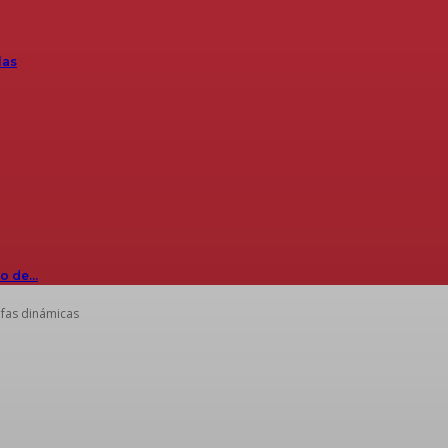
las
io de…
ifas dinámicas