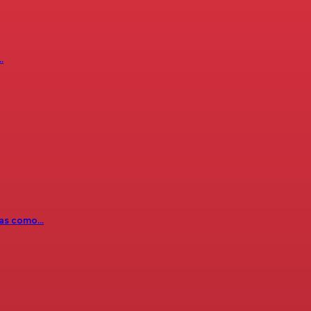
…
icas como…