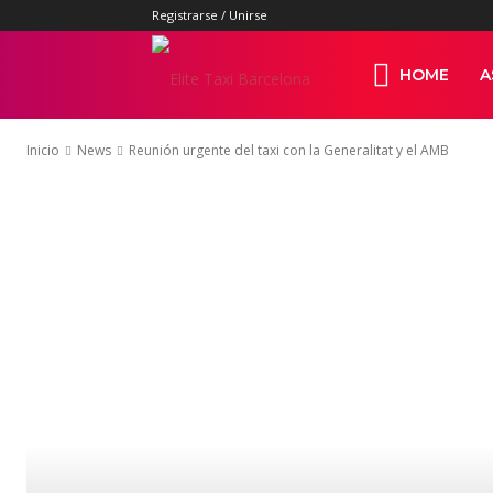
Registrarse / Unirse
Elite
HOME
A
Inicio
News
Reunión urgente del taxi con la Generalitat y el AMB
Taxi