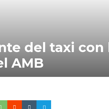
te del taxi con 
 el AMB