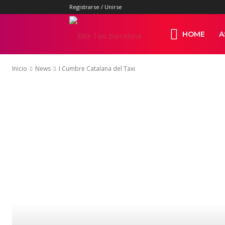
Registrarse / Unirse
Elite
HOME
A
Inicio
News
I Cumbre Catalana del Taxi
Taxi