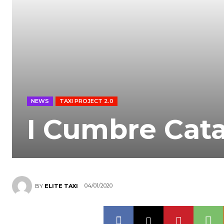
NEWS
TAXI PROJECT 2.0
I Cumbre Cata
04/01/2020
BY
ELITE TAXI