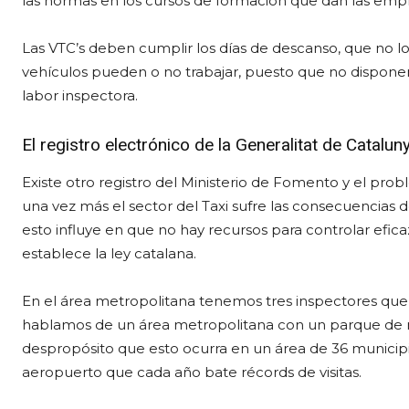
las normas en los cursos de formación que dan las empr
Las VTC’s deben cumplir los días de descanso, que no 
vehículos pueden o no trabajar, puesto que no disponen d
labor inspectora.
El registro electrónico de la Generalitat de Catalun
Existe otro registro del Ministerio de Fomento y el pr
una vez más el sector del Taxi sufre las consecuencias
esto influye en que no hay recursos para controlar efi
establece la ley catalana.
En el área metropolitana tenemos tres inspectores que 
hablamos de un área metropolitana con un parque de má
despropósito que esto ocurra en un área de 36 municipi
aeropuerto que cada año bate récords de visitas.