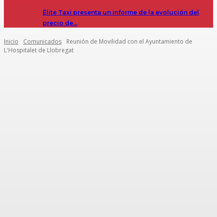
Élite Taxi presenta un informe de la evolución del
precio de…
Inicio
Comunicados
Reunión de Movilidad con el Ayuntamiento de
L'Hospitalet de Llobregat