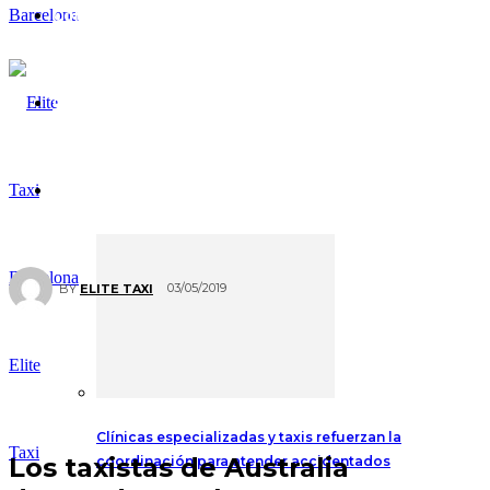
Comunicados
Colabora
Blog del Taxista
03/05/2019
BY
ELITE TAXI
Elite
Clínicas especializadas y taxis refuerzan la
Taxi
Los taxistas de Australia
coordinación para atender accidentados