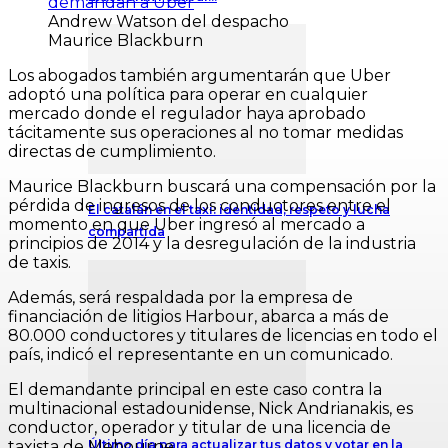
Andrew Watson del despacho
Maurice Blackburn
Los abogados también argumentarán que Uber
adoptó una política para operar en cualquier
mercado donde el regulador haya aprobado
tácitamente sus operaciones al no tomar medidas
directas de cumplimiento.
Maurice Blackburn buscará una compensación por la
pérdida de ingresos de los conductores entre el
El catalán en el taxi: identidad, respeto y lucha
momento en que Uber ingresó al mercado a
compartida
principios de 2014 y la desregulación de la industria
de taxis.
Además, será respaldada por la empresa de
financiación de litigios Harbour, abarca a más de
80.000 conductores y titulares de licencias en todo el
país, indicó el representante en un comunicado.
El demandante principal en este caso contra la
multinacional estadounidense, Nick Andrianakis, es
conductor, operador y titular de una licencia de
taxista de Mebourne.
Último día para actualizar tus datos y votar en la