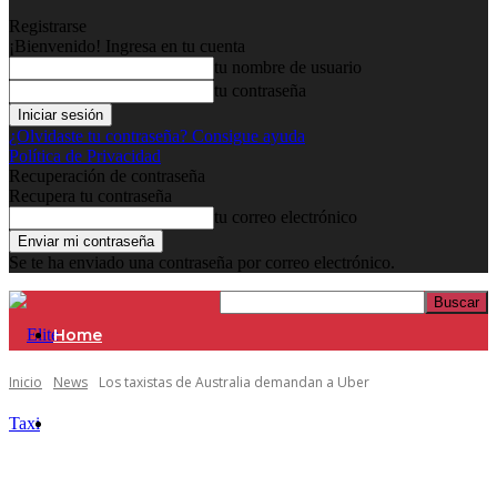
Registrarse
¡Bienvenido! Ingresa en tu cuenta
tu nombre de usuario
tu contraseña
¿Olvidaste tu contraseña? Consigue ayuda
Política de Privacidad
Recuperación de contraseña
Recupera tu contraseña
tu correo electrónico
Se te ha enviado una contraseña por correo electrónico.
Home
Inicio
News
Los taxistas de Australia demandan a Uber
Asóciate