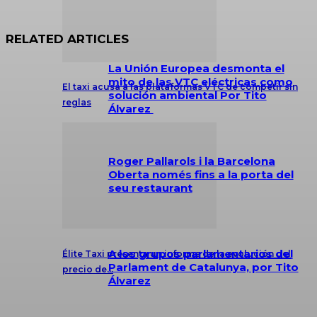
RELATED ARTICLES
La Unión Europea desmonta el
mito de las VTC eléctricas como
El taxi acusa a las plataformas VTC de competir sin
solución ambiental Por Tito
reglas
Álvarez
Roger Pallarols i la Barcelona
Oberta només fins a la porta del
seu restaurant
A los grupos parlamentarios del
Élite Taxi presenta un informe de la evolución del
Parlament de Catalunya, por Tito
precio de…
Álvarez