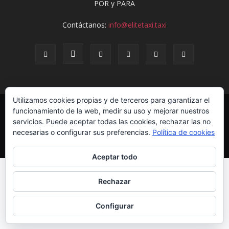
POR y PARA
Contáctanos:
info@elitetaxi.taxi
Utilizamos cookies propias y de terceros para garantizar el
Elite Jurídica
Elite Social
El Avispero
Contacto
funcionamiento de la web, medir su uso y mejorar nuestros
Política de Privacidad
Aviso Legal
Formulario de Baja
servicios. Puede aceptar todas las cookies, rechazar las no
Eliminación de datos
Estatutos
necesarias o configurar sus preferencias.
Política de cookies
© EliteTaxi.taxi | Sitio Construido por
TimisDesign.com
Aceptar todo
Rechazar
Configurar