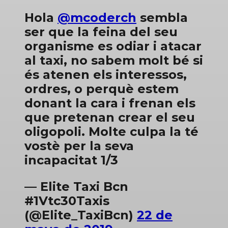
Hola
@mcoderch
sembla
ser que la feina del seu
organisme es odiar i atacar
al taxi, no sabem molt bé si
és atenen els interessos,
ordres, o perquè estem
donant la cara i frenan els
que pretenan crear el seu
oligopoli. Molte culpa la té
vostè per la seva
incapacitat 1/3
— Elite Taxi Bcn
#1Vtc30Taxis
(@Elite_TaxiBcn)
22 de