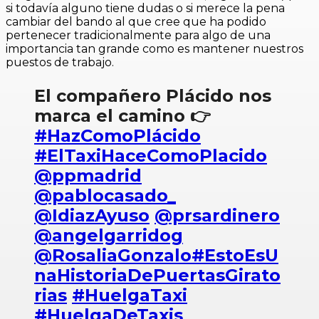
si todavía alguno tiene dudas o si merece la pena
cambiar del bando al que cree que ha podido
pertenecer tradicionalmente para algo de una
importancia tan grande como es mantener nuestros
puestos de trabajo.
El compañero Plácido nos
marca el camino 👉
#HazComoPlácido
#ElTaxiHaceComoPlacido
@ppmadrid
@pablocasado_
@IdiazAyuso
@prsardinero
@angelgarridog
@RosaliaGonzalo
#EstoEsU
naHistoriaDePuertasGirato
rias
#HuelgaTaxi
#HuelgaDeTaxis