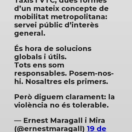
Taxis i VTC, dues formes
d’un mateix concepte de
mobilitat metropolitana:
servei públic d’interès
general.
És hora de solucions
globals i útils.
Tots ens som
responsables. Posem-nos-
hi. Nosaltres els primers.
Però diguem clarament: la
violència no és tolerable.
— Ernest Maragall i Mira
(@ernestmaragall)
19 de