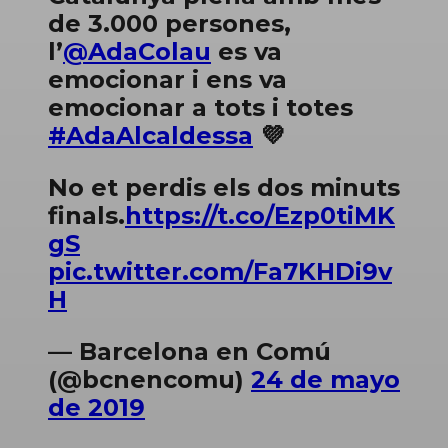
de 3.000 persones,
l’
@AdaColau
es va
emocionar i ens va
emocionar a tots i totes
#AdaAlcaldessa
💜
No et perdis els dos minuts
finals.
https://t.co/Ezp0tiMK
gS
pic.twitter.com/Fa7KHDi9v
H
— Barcelona en Comú
(@bcnencomu)
24 de mayo
de 2019