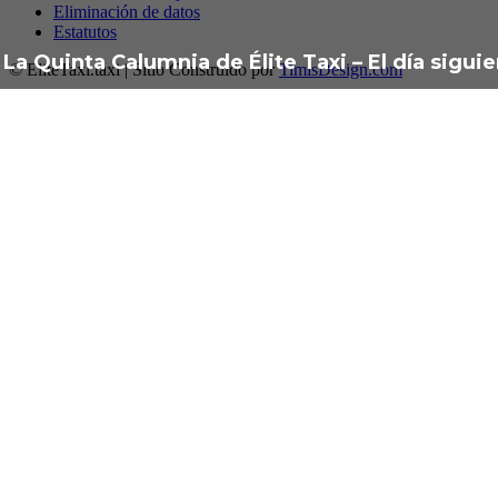
Eliminación de datos
Estatutos
La Quinta Calumnia de Élite Taxi – El día sigui
© EliteTaxi.taxi | Sitio Construido por
TimisDesign.com