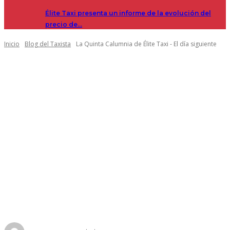
Élite Taxi presenta un informe de la evolución del
precio de…
Inicio
Blog del Taxista
La Quinta Calumnia de Élite Taxi - El día siguiente