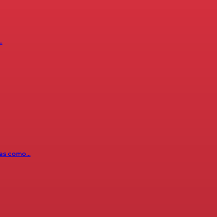
…
icas como…