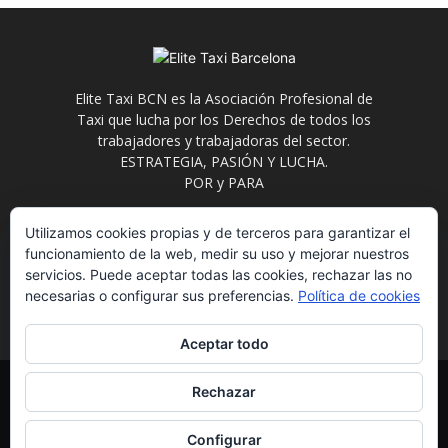
Elite Taxi BCN es la Asociación Profesional de
Taxi que lucha por los Derechos de todos los
trabajadores y trabajadoras del sector.
ESTRATEGIA, PASIÓN Y LUCHA.
POR y PARA
Contáctanos:
info@elitetaxi.taxi
Utilizamos cookies propias y de terceros para garantizar el
funcionamiento de la web, medir su uso y mejorar nuestros
servicios. Puede aceptar todas las cookies, rechazar las no
necesarias o configurar sus preferencias.
Política de cookies
Aceptar todo
Elite Jurídica
Elite Social
El Avispero
Contacto
Rechazar
Política de Privacidad
Aviso Legal
Formulario de Baja
Eliminación de datos
Estatutos
Configurar