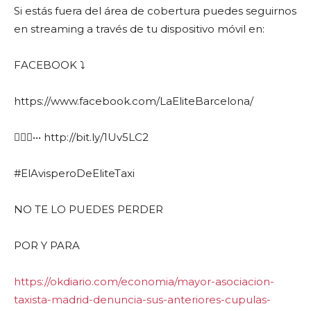
Si estás fuera del área de cobertura puedes seguirnos
en streaming a través de tu dispositivo móvil en:
FACEBOOK ⤵️
https://www.facebook.com/LaEliteBarcelona/
👉🏼📱••• http://bit.ly/1Uv5LC2
#ElAvisperoDeEliteTaxi
NO TE LO PUEDES PERDER
POR Y PARA
https://okdiario.com/economia/mayor-asociacion-
taxista-madrid-denuncia-sus-anteriores-cupulas-