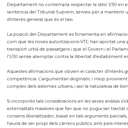
Departament no contempla respectar la ràtio 1/30 en el
sentència del Tribunal Suprem, serveix per a mantenir un
d’interès general que és el taxi.
La posició del Departament es fonamenta en afirmacions
com que les noves autoritzacions VTC han aportat una pr
transport urbà de passatgers i que el Govern i el Parl
l’1/30 sense atemptar contra la llibertat d’establiment e
Aquestes afirmacions que obvien el caràcter d’interès gen
competència. L’argumentari dogmàtic i miop provinent 
complex dels sistemes urbans, i així la naturalesa de ben
Si incorporés tals consideracions en les seves anàlisis s
externalitats massives que fan que no pugui ser tractat
consens liberalitzador, basat en tals arguments parcials, 
hauria de ser propi dels càrrecs públics, sinó pels inter