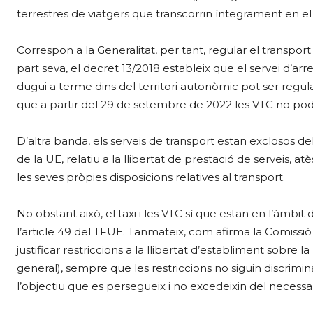
terrestres de viatgers que transcorrin íntegrament en el 
Correspon a la Generalitat, per tant, regular el transpor
part seva, el decret 13/2018 estableix que el servei d’
dugui a terme dins del territori autonòmic pot ser regul
que a partir del 29 de setembre de 2022 les VTC no pod
D’altra banda, els serveis de transport estan exclosos d
de la UE, relatiu a la llibertat de prestació de serveis, a
les seves pròpies disposicions relatives al transport.
No obstant això, el taxi i les VTC sí que estan en l’àmbit
l’article 49 del TFUE. Tanmateix, com afirma la Comiss
justificar restriccions a la llibertat d’establiment sobre 
general), sempre que les restriccions no siguin discrimina
l’objectiu que es persegueix i no excedeixin del necessa