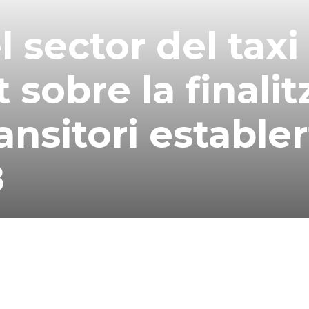
 sector del taxi
 sobre la finalit
ansitori establer
8