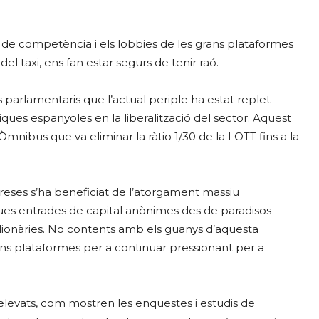
ts de competència i els lobbies de les grans plataformes
el taxi, ens fan estar segurs de tenir raó.
ps parlamentaris que l’actual periple ha estat replet
ítiques espanyoles en la liberalització del sector. Aquest
i Òmnibus que va eliminar la ràtio 1/30 de la LOTT fins a la
reses s’ha beneficiat de l’atorgament massiu
sques entrades de capital anònimes des de paradisos
ilionàries. No contents amb els guanys d’aquesta
rans plataformes per a continuar pressionant per a
 elevats, com mostren les enquestes i estudis de