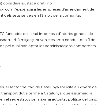
 considera ajustat a dret i no
s, així com l’exigència a les empreses d’arrendament de
 dels seus serveis en l’àmbit de la comunitat
s VTC fundades en la raó imperiosa d’interès general de
ansport urbà mitjançant vehicles amb conductor a fi de
xis pel qual han optat les administracions competents
:
s, el sector del taxi de Catalunya sol·licita al Govern de
transport dut a terme a Catalunya, que assumeixi la
m el seu estatus de màxima autoritat política del país, i