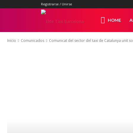
Registrarse / Unirse
Elite
HOME
A
Inicio
Comunicados
Comunicat del sector del taxi de Catalunya unit sobr
Taxi