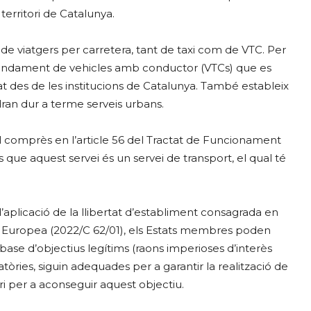
territori de Catalunya.
t de viatgers per carretera, tant de taxi com de VTC. Per
arrendament de vehicles amb conductor (VTCs) que es
at des de les institucions de Catalunya. També estableix
ran dur a terme serveis urbans.
el comprès en l’article 56 del Tractat de Funcionament
tès que aquest servei és un servei de transport, el qual té
 d’aplicació de la llibertat d’establiment consagrada en
ió Europea (2022/C 62/01), els Estats membres poden
la base d’objectius legítims (raons imperioses d’interès
tòries, siguin adequades per a garantir la realització de
ri per a aconseguir aquest objectiu.