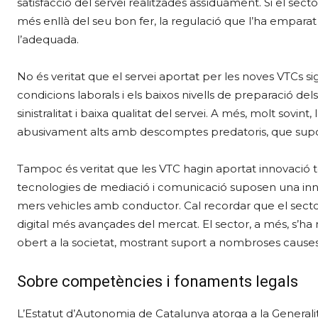
satisfacció del servei realitzades assíduament. Si el se
més enllà del seu bon fer, la regulació que l’ha emparat
l’adequada.
No és veritat que el servei aportat per les noves VTCs si
condicions laborals i els baixos nivells de preparació del
sinistralitat i baixa qualitat del servei. A més, molt sov
abusivament alts amb descomptes predatoris, que supo
Tampoc és veritat que les VTC hagin aportat innovació 
tecnologies de mediació i comunicació suposen una inno
mers vehicles amb conductor. Cal recordar que el sector 
digital més avançades del mercat. El sector, a més, s’ha m
obert a la societat, mostrant suport a nombroses causes 
Sobre competències i fonaments legals
L’Estatut d’Autonomia de Catalunya atorga a la Generali