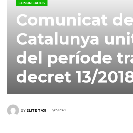
COMUNICADOS
Comunicat del
Catalunya unit
del període tr
decret 13/201
13/05/2022
BY
ELITE TAXI