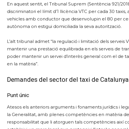
En aquest sentit, el Tribunal Suprem (Sentència 921/2018)
discriminatori el límit d’1 llicència VTC per cada 30 taxi
vehicles amb conductor que desenvolupin el 80 per cent
autònoma on estigui domiciliada la seva autorització.
L’alt tribunal admet “la regulació i limitació dels servei
mantenir una prestació equilibrada en els serveis de tr
poder mantenir un servei d’interès general com el de ta
en la matèria”.
Demandes del sector del taxi de Catalunya
Punt únic
Atesos els anteriors arguments i fonaments jurídics i legal
la Generalitat, amb plenes competències en matèria de 
responsabilitat que li atorguen tals competències així co