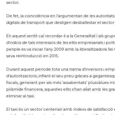
sector.
De fet, la coincidència en l’argumentari de les autorita
digitals de transport que desitgen desballestar el sector d
En aquest sentit cal recordar-li a la Generalitat i als gru
d’indicis de tals interessos de les elits empresarials i pol
periple es va iniciar l’any 2009 amb la liberalitzadora lle
seva reintroducció en 2015.
Durant aquest període tota una trama d’inversors i emp
d’autoritzacions, inflant el seu preu gràcies a gegante
fiscals, generant per als més ‘assabentats’ plusvàlues m
piràmide financera, aquestes elits s’han aliat amb les g
eliminar al taxi.
El taxi és un sector centenari amb índexs de satisfacció