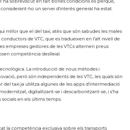
ctor ha sobreviscut en tan bones condicions és perquè,
 considerant-ho un servei d’interès general ha estat
gui millor que el del taxi, atès que són sabudes les males
s conductors de VTC, que es tradueixen en l’alt nivell de
int, les empreses gestores de les VTCs alternen preus
sen competència deslleial.
tecnològica. La introducció de nous mètodes i
vació, però són independents de les VTC, les quals són
del taxi ja utilitza algunes de les apps d’intermediació
odernitzat, digitalitzant-se i descarbonitzant-se, i s’ha
socials en els últims temps.
tat la competència exclusiva sobre els transports