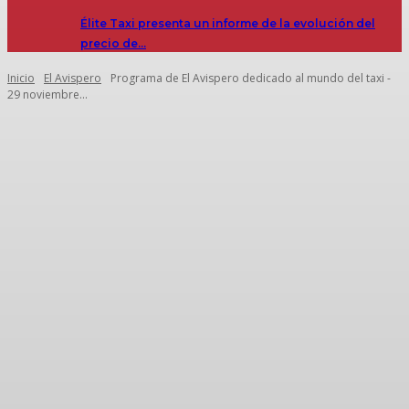
Élite Taxi presenta un informe de la evolución del
precio de…
Inicio
El Avispero
Programa de El Avispero dedicado al mundo del taxi -
29 noviembre...