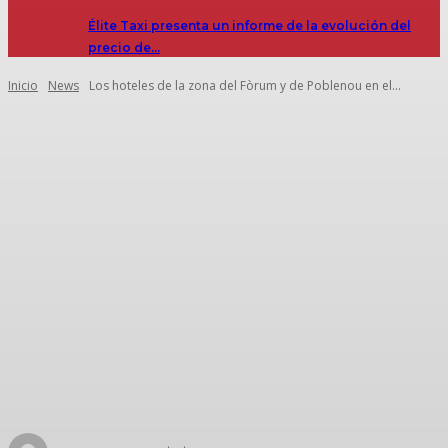
Élite Taxi presenta un informe de la evolución del
precio de…
Inicio
News
Los hoteles de la zona del Fòrum y de Poblenou en el...