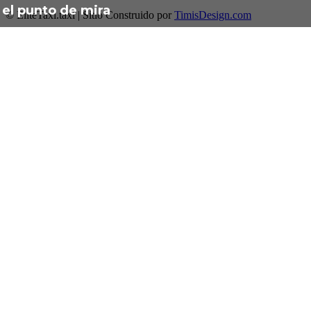
el punto de mira
© EliteTaxi.taxi | Sitio Construido por
TimisDesign.com