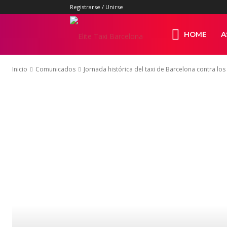
Registrarse / Unirse
Elite
HOME
A
Inicio
Comunicados
Jornada histórica del taxi de Barcelona contra los
Taxi