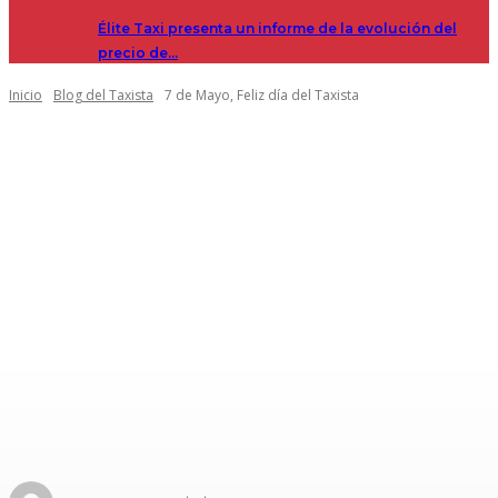
Élite Taxi presenta un informe de la evolución del
precio de…
Inicio
Blog del Taxista
7 de Mayo, Feliz día del Taxista