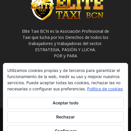
Elite Taxi BCN es la Asociación Profesional de
Taxi que lucha por los Derechos de todos los
trabajadores y trabajadoras del sector.
ESTRATEGIA, PASIÓN Y LUCHA.
POR y PARA
Contáctanos:
info@elitetaxi.taxi
Utilizamos cookies propias y de terceros para garantizar el
funcionamiento de la web, medir su uso y mejorar nuestros
servicios. Puede aceptar todas las cookies, rechazar las no
necesarias o configurar sus preferencias.
Política de cookies
Aceptar todo
Elite Jurídica
Elite Social
El Avispero
Contacto
Rechazar
Política de Privacidad
Aviso Legal
Formulario de Baja
Eliminación de datos
Estatutos
Configurar