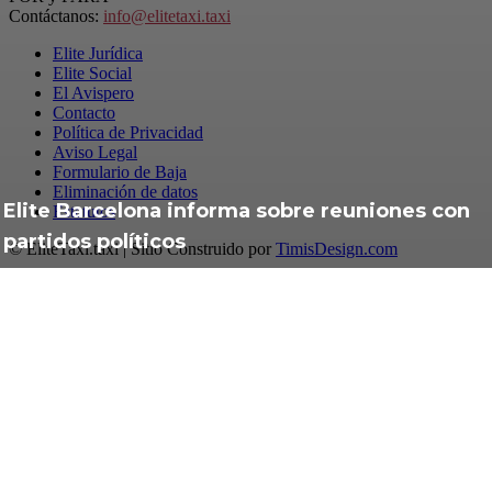
Contáctanos:
info@elitetaxi.taxi
Elite Jurídica
Elite Social
El Avispero
Contacto
Política de Privacidad
Aviso Legal
Formulario de Baja
Eliminación de datos
Elite Barcelona informa sobre reuniones con
Estatutos
partidos políticos
© EliteTaxi.taxi | Sitio Construido por
TimisDesign.com