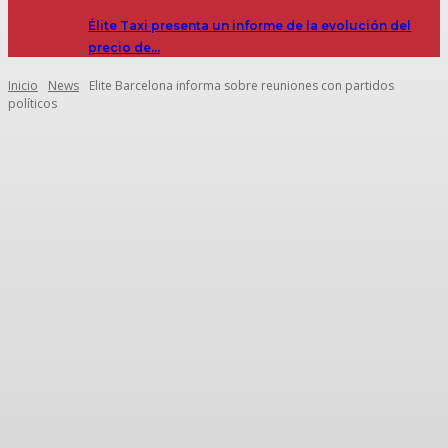
Élite Taxi presenta un informe de la evolución del
precio de…
Inicio
News
Elite Barcelona informa sobre reuniones con partidos
políticos