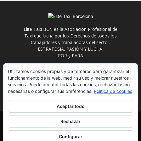
Elite Taxi BCN es la Asociación Profesional de
Taxi que lucha por los Derechos de todos los
trabajadores y trabajadoras del sector.
ESTRATEGIA, PASIÓN Y LUCHA.
POR y PARA
Contáctanos:
info@elitetaxi.taxi
Utilizamos cookies propias y de terceros para garantizar el
funcionamiento de la web, medir su uso y mejorar nuestros
servicios. Puede aceptar todas las cookies, rechazar las no
necesarias o configurar sus preferencias.
Política de cookies
Aceptar todo
Elite Jurídica
Elite Social
El Avispero
Contacto
Rechazar
Política de Privacidad
Aviso Legal
Formulario de Baja
Eliminación de datos
Estatutos
Configurar