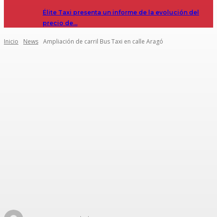
Élite Taxi presenta un informe de la evolución del
precio de…
Inicio
News
Ampliación de carril Bus Taxi en calle Aragó