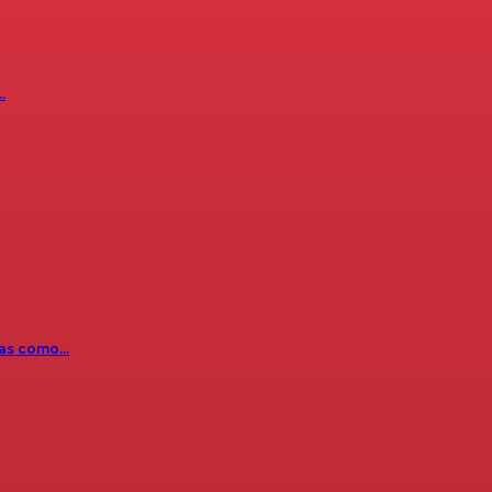
…
icas como…