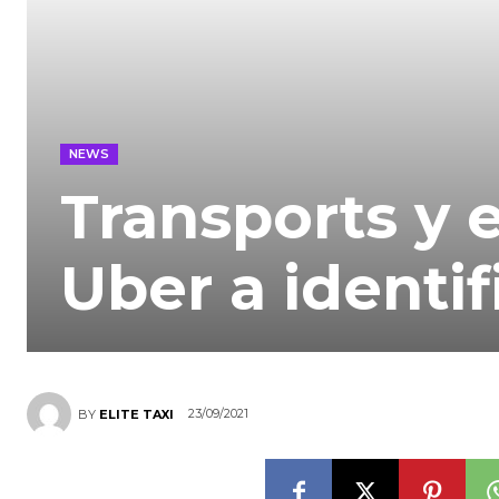
NEWS
Transports y e
Uber a identif
23/09/2021
BY
ELITE TAXI