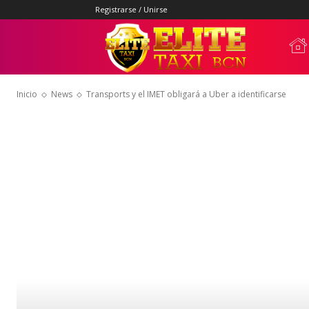
Registrarse / Unirse
Elite
Inicio
News
Transports y el IMET obligará a Uber a identificarse
Taxi