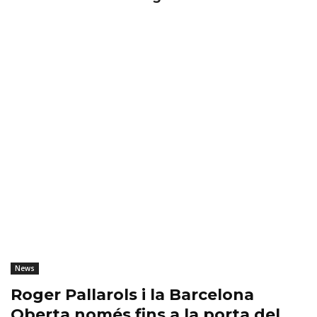
News
Roger Pallarols i la Barcelona
Oberta només fins a la porta del