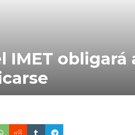
l IMET obligará 
icarse