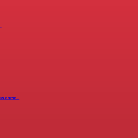
…
icas como…